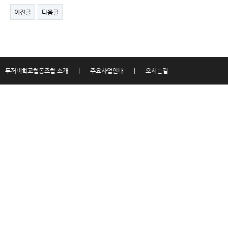
이전글
다음글
두꺼비학교협동조합 소개
|
주요사업안내
|
오시는길