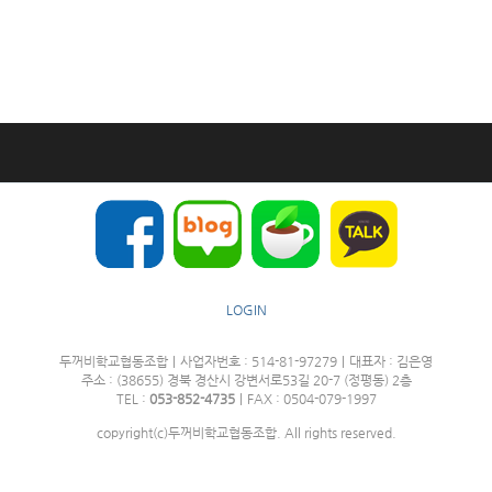
LOGIN
두꺼비학교협동조합
|
사업자번호 : 514-81-97279
|
대표자 : 김은영
주소 : (38655) 경북 경산시 강변서로53길 20-7 (정평동) 2층
TEL :
053-852-4735
|
FAX : 0504-079-1997
copyright(c)두꺼비학교협동조합. All rights reserved.