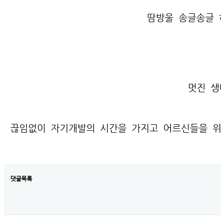
땀방울 송글송글 
멋진 생
끊임없이 자기개발의 시간을 가지고 어르신들을 위
댓글목록