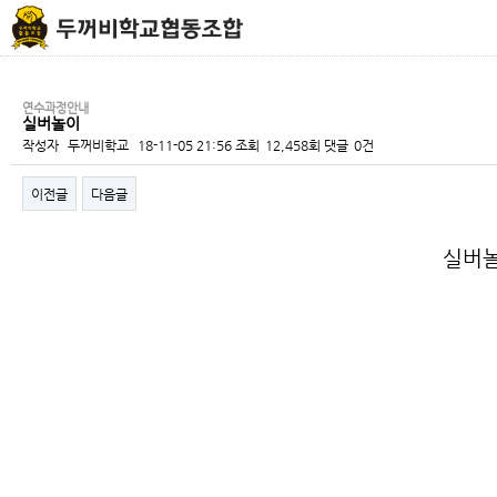
연수과정안내
실버놀이
작성자
두꺼비학교
18-11-05 21:56
조회
12,458회
댓글
0건
이전글
다음글
본문
실버