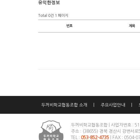
유익한정보
Total 0건
1 페이지
번호
제목
두꺼비학교협동조합 소개
|
주요사업안내
|
두꺼비학교협동조합
|
사업자번호 : 514
주소 : (38655) 경북 경산시 강변서로5
TEL :
053-852-4735
|
FAX : 0504-0