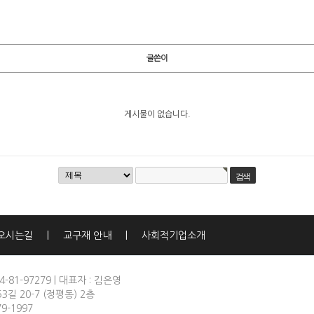
글쓴이
게시물이 없습니다.
오시는길
|
교구재 안내
|
사회적기업소개
-81-97279
|
대표자 : 김은영
3길 20-7 (정평동) 2층
79-1997