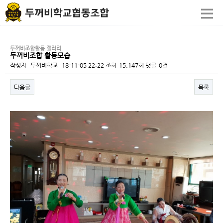
두꺼비조합활동 갤러리
두꺼비조합 활동모습
작성자
두꺼비학교
18-11-05 22:22
조회
15,147회
댓글
0건
다음글
목록
본문