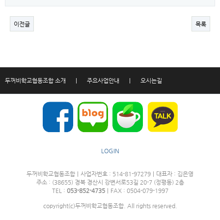
이전글
목록
두꺼비학교협동조합 소개
|
주요사업안내
|
오시는길
LOGIN
두꺼비학교협동조합
|
사업자번호 : 514-81-97279
|
대표자 : 김은영
주소 : (38655) 경북 경산시 강변서로53길 20-7 (정평동) 2층
TEL :
053-852-4735
|
FAX : 0504-079-1997
copyright(c)두꺼비학교협동조합. All rights reserved.