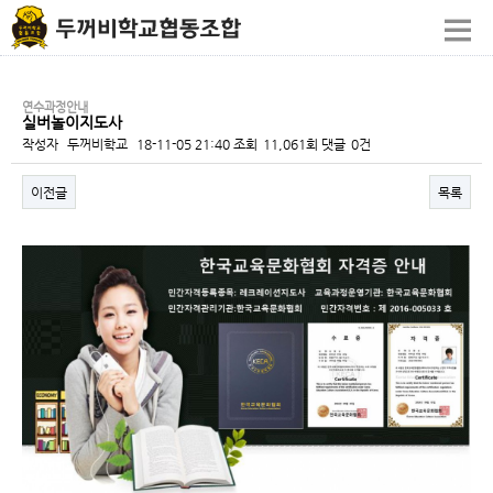
연수과정안내
실버놀이지도사
작성자
두꺼비학교
18-11-05 21:40
조회
11,061회
댓글
0건
이전글
목록
본문